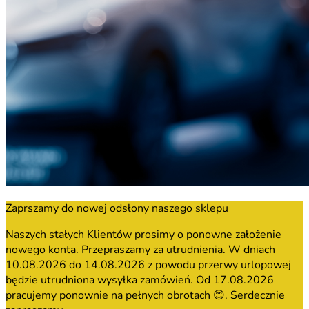
Zaprszamy do nowej odsłony naszego sklepu
Naszych stałych Klientów prosimy o ponowne założenie
nowego konta. Przepraszamy za utrudnienia. W dniach
10.08.2026 do 14.08.2026 z powodu przerwy urlopowej
będzie utrudniona wysyłka zamówień. Od 17.08.2026
pracujemy ponownie na pełnych obrotach 😊. Serdecznie