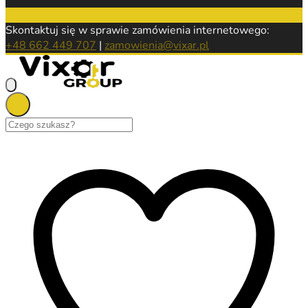
Skontaktuj się w sprawie zamówienia internetowego:
+48 662 449 707
|
zamowienia@vixar.pl