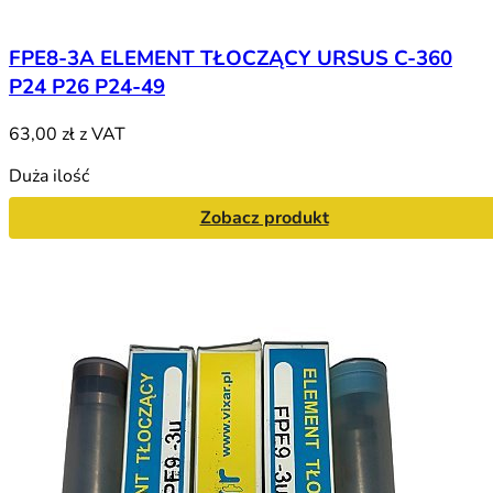
FPE8-3A ELEMENT TŁOCZĄCY URSUS C-360
P24 P26 P24-49
63,00 zł
z VAT
Duża ilość
Zobacz produkt