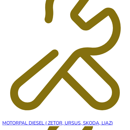
MOTORPAL DIESEL ( ZETOR, URSUS, SKODA, LIAZ)