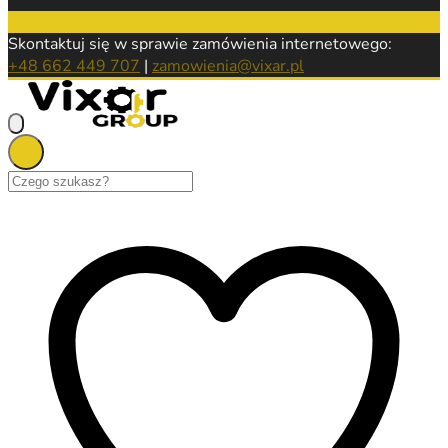
Skontaktuj się w sprawie zamówienia internetowego:
+48 662 449 707
|
zamowienia@vixar.pl