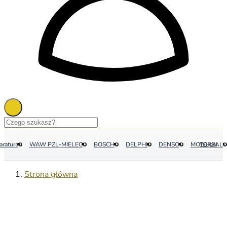
aratura
WAW PZL-MIELEC
BOSCH
DELPHI
DENSO
MOTORPAL
Więcej
Strona główna