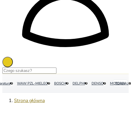
aratura
WAW PZL-MIELEC
BOSCH
DELPHI
DENSO
MOTORPAL
Więcej
Strona główna