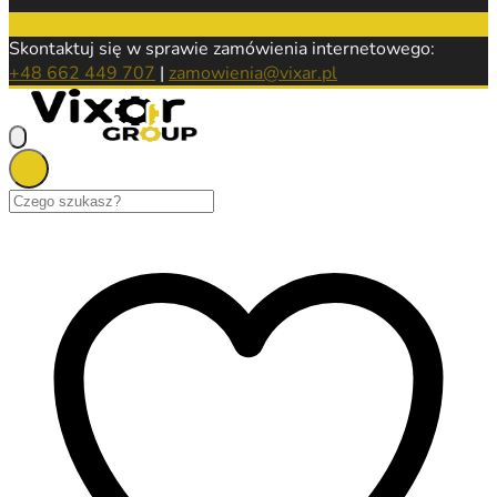
Skontaktuj się w sprawie zamówienia internetowego:
+48 662 449 707
|
zamowienia@vixar.pl