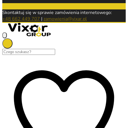
Skontaktuj się w sprawie zamówienia internetowego:
+48 662 449 707
|
zamowienia@vixar.pl