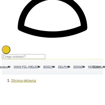
aratura
WAW PZL-MIELEC
BOSCH
DELPHI
DENSO
MOTORPAL
Więcej
Strona główna