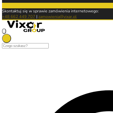
Skontaktuj się w sprawie zamówienia internetowego:
+48 662 449 707
|
zamowienia@vixar.pl