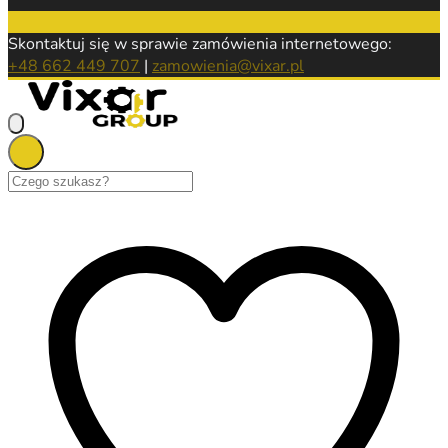
Skontaktuj się w sprawie zamówienia internetowego:
+48 662 449 707
|
zamowienia@vixar.pl