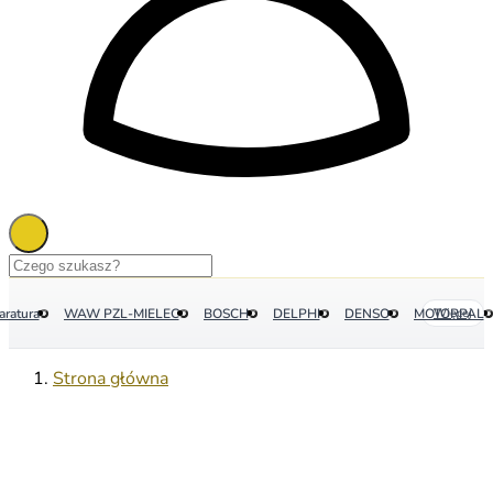
aratura
WAW PZL-MIELEC
BOSCH
DELPHI
DENSO
MOTORPAL
Więcej
Strona główna