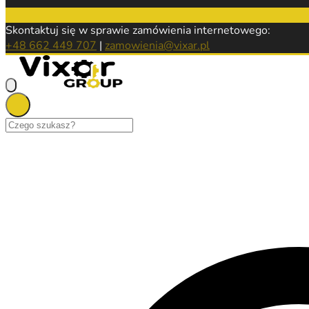
Skontaktuj się w sprawie zamówienia internetowego:
+48 662 449 707
|
zamowienia@vixar.pl