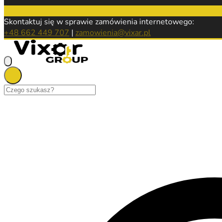
Skontaktuj się w sprawie zamówienia internetowego:
+48 662 449 707
|
zamowienia@vixar.pl