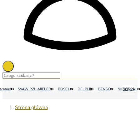
aratura
WAW PZL-MIELEC
BOSCH
DELPHI
DENSO
MOTORPAL
Więcej
Strona główna