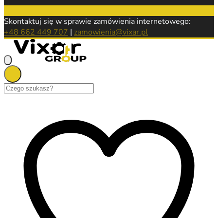
Skontaktuj się w sprawie zamówienia internetowego:
+48 662 449 707
|
zamowienia@vixar.pl