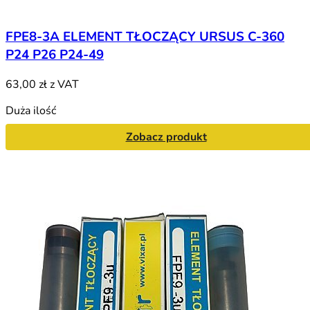
FPE8-3A ELEMENT TŁOCZĄCY URSUS C-360
P24 P26 P24-49
63,00 zł
z VAT
Duża ilość
Zobacz produkt