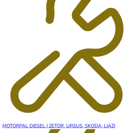
MOTORPAL DIESEL ( ZETOR, URSUS, SKODA, LIAZ)