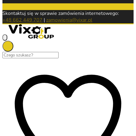
Skontaktuj się w sprawie zamówienia internetowego:
+48 662 449 707
|
zamowienia@vixar.pl