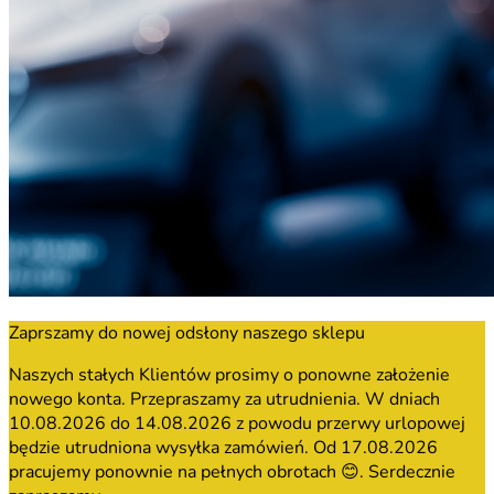
Zaprszamy do nowej odsłony naszego sklepu
Naszych stałych Klientów prosimy o ponowne założenie
nowego konta. Przepraszamy za utrudnienia. W dniach
10.08.2026 do 14.08.2026 z powodu przerwy urlopowej
będzie utrudniona wysyłka zamówień. Od 17.08.2026
pracujemy ponownie na pełnych obrotach 😊. Serdecznie