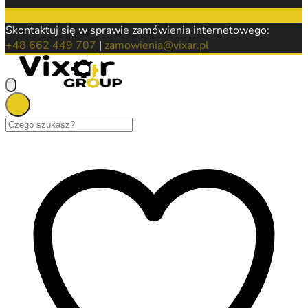
Skontaktuj się w sprawie zamówienia internetowego:
+48 662 449 707
|
zamowienia@vixar.pl