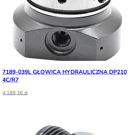
7189-039L GŁOWICA HYDRAULICZNA DP210
4C/R7
4 188,36 zł