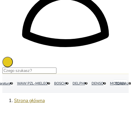
aratura
WAW PZL-MIELEC
BOSCH
DELPHI
DENSO
MOTORPAL
Więcej
Strona główna