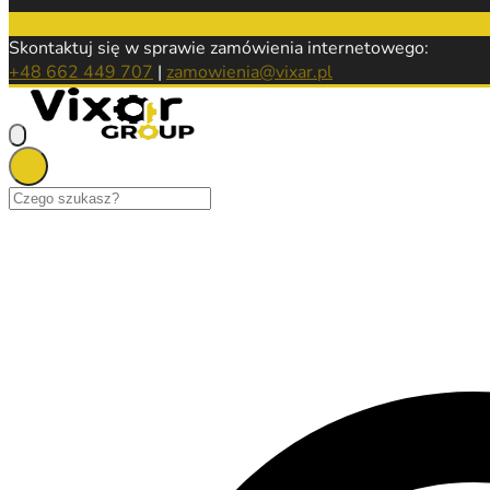
Skontaktuj się w sprawie zamówienia internetowego:
+48 662 449 707
|
zamowienia@vixar.pl