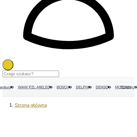
aratura
WAW PZL-MIELEC
BOSCH
DELPHI
DENSO
MOTORPAL
Więcej
Strona główna