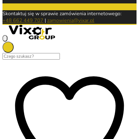
Skontaktuj się w sprawie zamówienia internetowego:
+48 662 449 707
|
zamowienia@vixar.pl