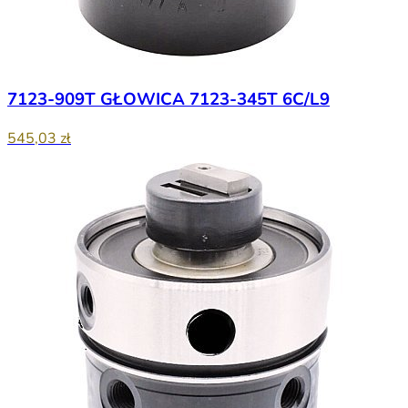
7123-909T GŁOWICA 7123-345T 6C/L9
545,03 zł