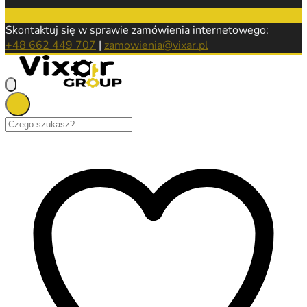
Skontaktuj się w sprawie zamówienia internetowego:
+48 662 449 707
|
zamowienia@vixar.pl