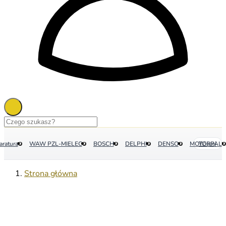
aratura
WAW PZL-MIELEC
BOSCH
DELPHI
DENSO
MOTORPAL
Więcej
Strona główna