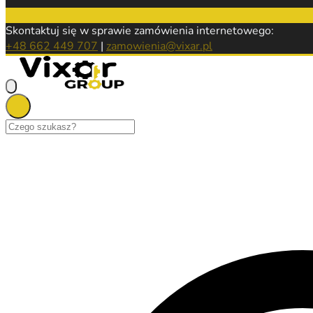
Skontaktuj się w sprawie zamówienia internetowego:
+48 662 449 707
|
zamowienia@vixar.pl