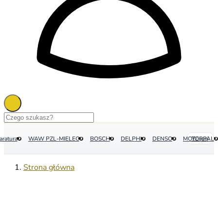
aratura
WAW PZL-MIELEC
BOSCH
DELPHI
DENSO
MOTORPAL
Więcej
Strona główna