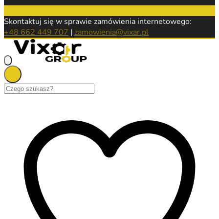
Skontaktuj się w sprawie zamówienia internetowego:
+48 662 449 707
|
zamowienia@vixar.pl