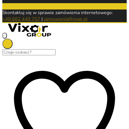
Skontaktuj się w sprawie zamówienia internetowego:
+48 662 449 707
|
zamowienia@vixar.pl