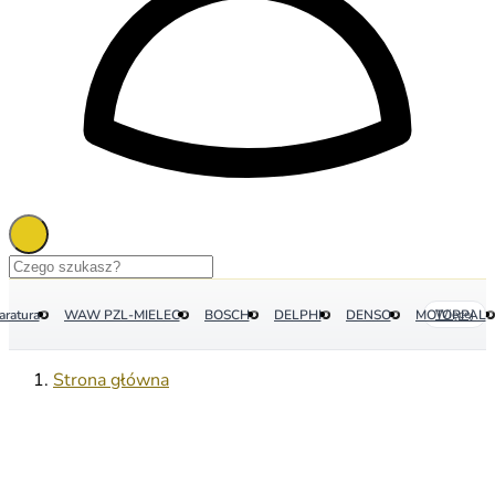
aratura
WAW PZL-MIELEC
BOSCH
DELPHI
DENSO
MOTORPAL
Więcej
Strona główna