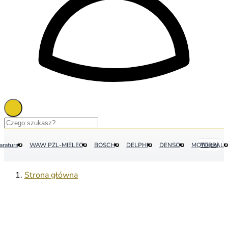
aratura
WAW PZL-MIELEC
BOSCH
DELPHI
DENSO
MOTORPAL
Więcej
Strona główna