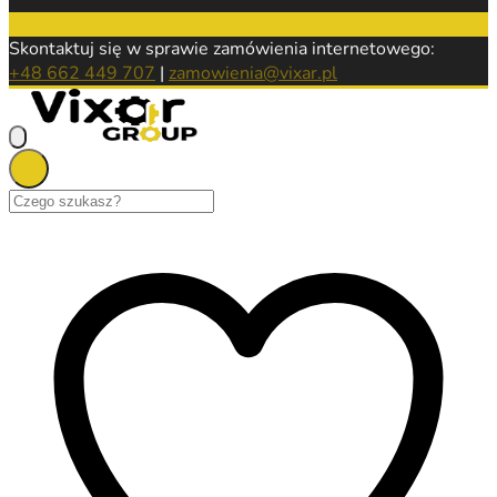
Skontaktuj się w sprawie zamówienia internetowego:
+48 662 449 707
|
zamowienia@vixar.pl