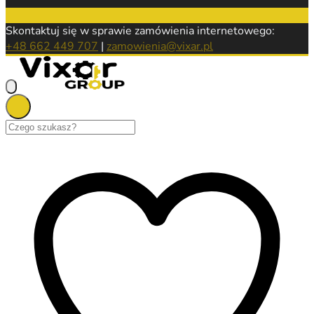
Skontaktuj się w sprawie zamówienia internetowego:
+48 662 449 707
|
zamowienia@vixar.pl