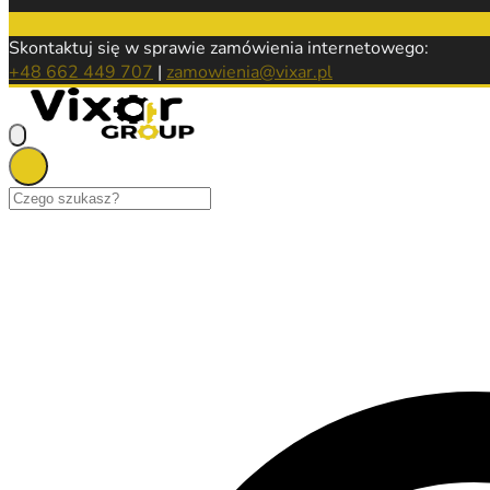
Skontaktuj się w sprawie zamówienia internetowego:
+48 662 449 707
|
zamowienia@vixar.pl