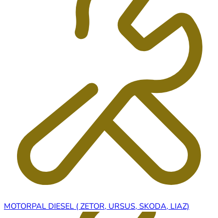
MOTORPAL DIESEL ( ZETOR, URSUS, SKODA, LIAZ)