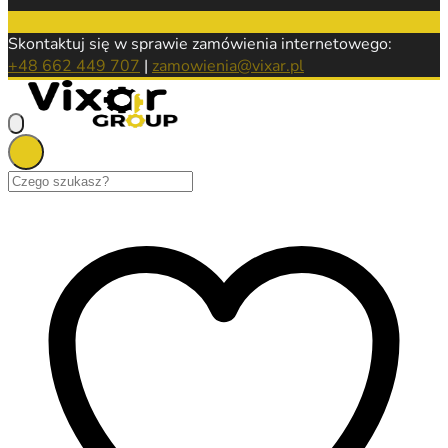
Skontaktuj się w sprawie zamówienia internetowego:
+48 662 449 707
|
zamowienia@vixar.pl