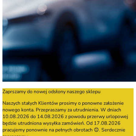
Zaprszamy do nowej odsłony naszego sklepu
Naszych stałych Klientów prosimy o ponowne założenie
nowego konta. Przepraszamy za utrudnienia. W dniach
10.08.2026 do 14.08.2026 z powodu przerwy urlopowej
będzie utrudniona wysyłka zamówień. Od 17.08.2026
pracujemy ponownie na pełnych obrotach 😊. Serdecznie