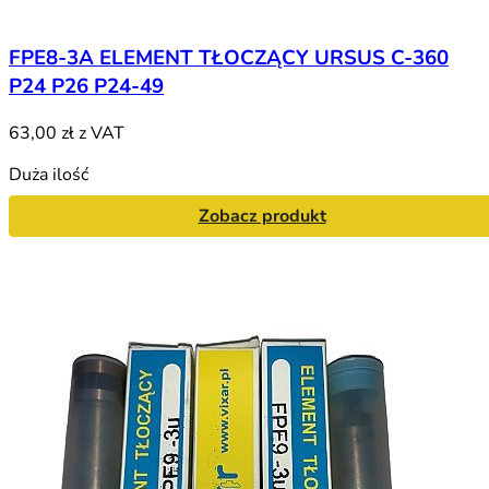
FPE8-3A ELEMENT TŁOCZĄCY URSUS C-360
P24 P26 P24-49
63,00 zł
z VAT
Duża ilość
Zobacz produkt