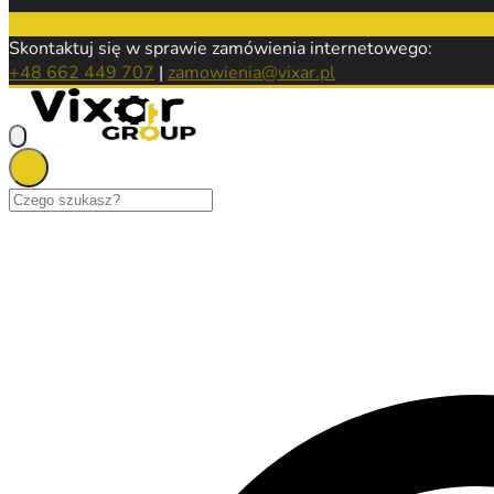
Skontaktuj się w sprawie zamówienia internetowego:
+48 662 449 707
|
zamowienia@vixar.pl