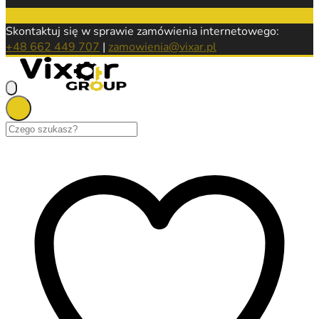
Skontaktuj się w sprawie zamówienia internetowego:
+48 662 449 707
|
zamowienia@vixar.pl