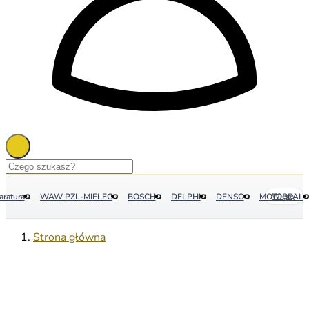
aratura
WAW PZL-MIELEC
BOSCH
DELPHI
DENSO
MOTORPAL
Więcej
Strona główna