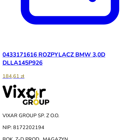
0433171616 ROZPYLACZ BMW 3,0D
DLLA145P926
184,61 zł
VIXAR GROUP SP. Z O.O.
NIP: 8172202194
BOK, Z-D PROD., MAGAZYN