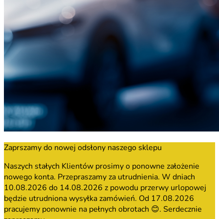
Zaprszamy do nowej odsłony naszego sklepu
Naszych stałych Klientów prosimy o ponowne założenie
nowego konta. Przepraszamy za utrudnienia. W dniach
10.08.2026 do 14.08.2026 z powodu przerwy urlopowej
będzie utrudniona wysyłka zamówień. Od 17.08.2026
pracujemy ponownie na pełnych obrotach 😊. Serdecznie