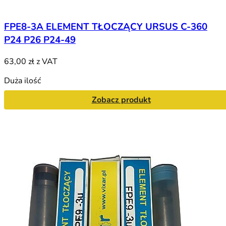
FPE8-3A ELEMENT TŁOCZĄCY URSUS C-360
P24 P26 P24-49
63,00 zł
z VAT
Duża ilość
Zobacz produkt