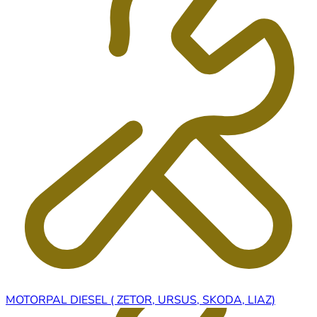
MOTORPAL DIESEL ( ZETOR, URSUS, SKODA, LIAZ)