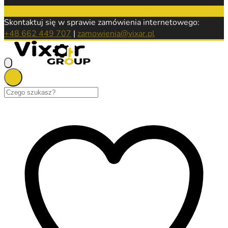
Skontaktuj się w sprawie zamówienia internetowego:
+48 662 449 707
|
zamowienia@vixar.pl