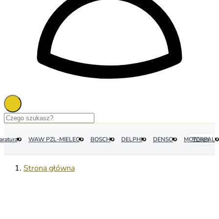
aratura
WAW PZL-MIELEC
BOSCH
DELPHI
DENSO
MOTORPAL
Więcej
Strona główna