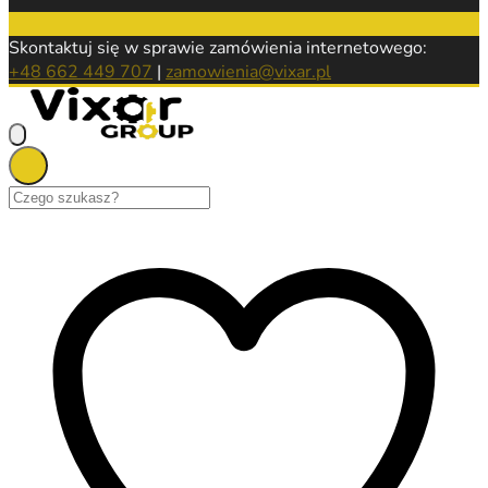
Skontaktuj się w sprawie zamówienia internetowego:
+48 662 449 707
|
zamowienia@vixar.pl