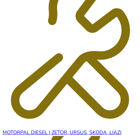
MOTORPAL DIESEL ( ZETOR, URSUS, SKODA, LIAZ)