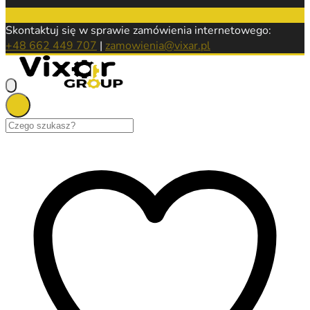
Skontaktuj się w sprawie zamówienia internetowego:
+48 662 449 707
|
zamowienia@vixar.pl