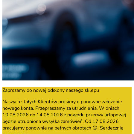
Zaprszamy do nowej odsłony naszego sklepu
Naszych stałych Klientów prosimy o ponowne założenie
nowego konta. Przepraszamy za utrudnienia. W dniach
10.08.2026 do 14.08.2026 z powodu przerwy urlopowej
będzie utrudniona wysyłka zamówień. Od 17.08.2026
pracujemy ponownie na pełnych obrotach 😊. Serdecznie