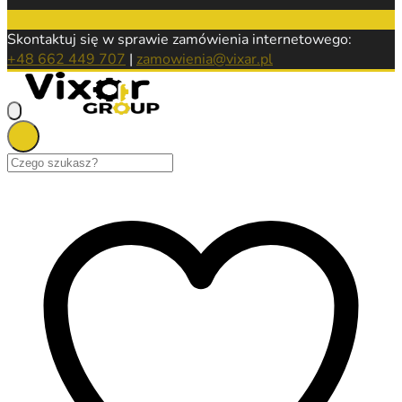
Skontaktuj się w sprawie zamówienia internetowego:
+48 662 449 707
|
zamowienia@vixar.pl