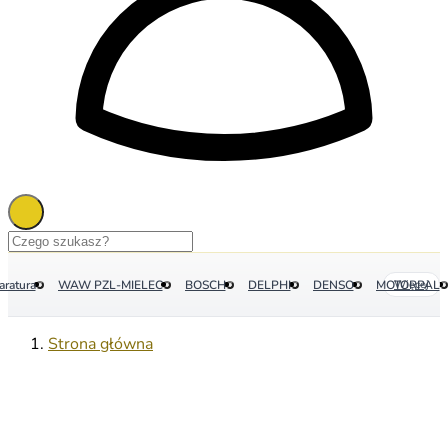
aratura
WAW PZL-MIELEC
BOSCH
DELPHI
DENSO
MOTORPAL
Więcej
Strona główna