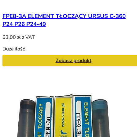
FPE8-3A ELEMENT TŁOCZĄCY URSUS C-360
P24 P26 P24-49
63,00 zł
z VAT
Duża ilość
Zobacz produkt