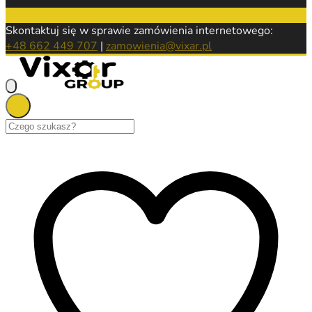
Skontaktuj się w sprawie zamówienia internetowego:
+48 662 449 707
|
zamowienia@vixar.pl