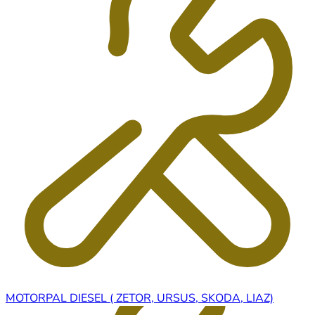
MOTORPAL DIESEL ( ZETOR, URSUS, SKODA, LIAZ)