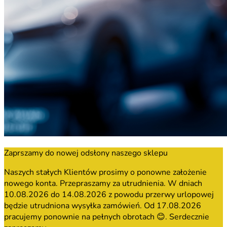
Zaprszamy do nowej odsłony naszego sklepu
Naszych stałych Klientów prosimy o ponowne założenie
nowego konta. Przepraszamy za utrudnienia. W dniach
10.08.2026 do 14.08.2026 z powodu przerwy urlopowej
będzie utrudniona wysyłka zamówień. Od 17.08.2026
pracujemy ponownie na pełnych obrotach 😊. Serdecznie