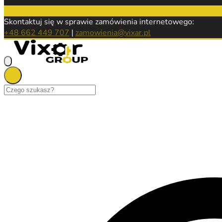
Skontaktuj się w sprawie zamówienia internetowego:
+48 662 449 707
|
zamowienia@vixar.pl