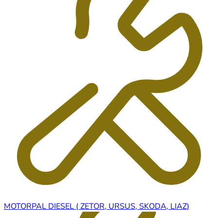
MOTORPAL DIESEL ( ZETOR, URSUS, SKODA, LIAZ)