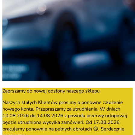
Zaprszamy do nowej odsłony naszego sklepu
Naszych stałych Klientów prosimy o ponowne założenie
nowego konta. Przepraszamy za utrudnienia. W dniach
10.08.2026 do 14.08.2026 z powodu przerwy urlopowej
będzie utrudniona wysyłka zamówień. Od 17.08.2026
pracujemy ponownie na pełnych obrotach 😊. Serdecznie