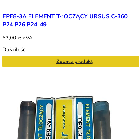
FPE8-3A ELEMENT TŁOCZĄCY URSUS C-360
P24 P26 P24-49
63,00 zł
z VAT
Duża ilość
Zobacz produkt