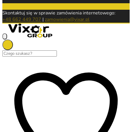
Skontaktuj się w sprawie zamówienia internetowego:
+48 662 449 707
|
zamowienia@vixar.pl