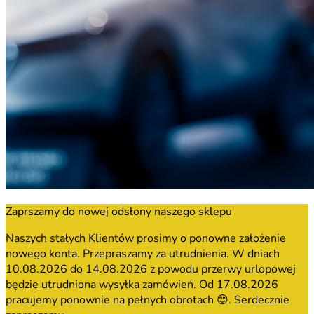
Zaprszamy do nowej odsłony naszego sklepu
Naszych stałych Klientów prosimy o ponowne założenie
nowego konta. Przepraszamy za utrudnienia. W dniach
10.08.2026 do 14.08.2026 z powodu przerwy urlopowej
będzie utrudniona wysyłka zamówień. Od 17.08.2026
pracujemy ponownie na pełnych obrotach 😊. Serdecznie