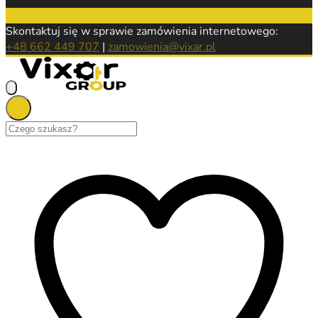
Skontaktuj się w sprawie zamówienia internetowego:
+48 662 449 707
|
zamowienia@vixar.pl