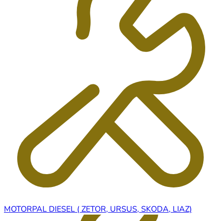
MOTORPAL DIESEL ( ZETOR, URSUS, SKODA, LIAZ)