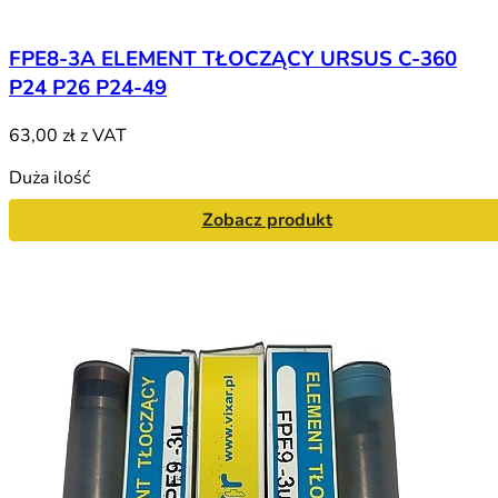
FPE8-3A ELEMENT TŁOCZĄCY URSUS C-360
P24 P26 P24-49
63,00 zł
z VAT
Duża ilość
Zobacz produkt