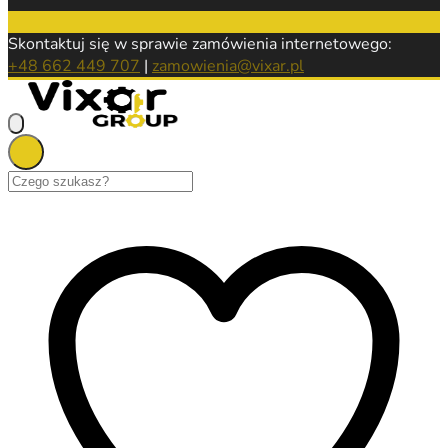
Skontaktuj się w sprawie zamówienia internetowego:
+48 662 449 707
|
zamowienia@vixar.pl