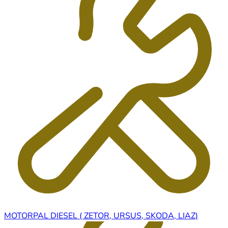
MOTORPAL DIESEL ( ZETOR, URSUS, SKODA, LIAZ)