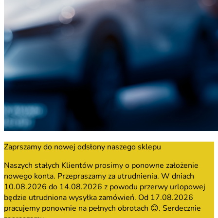
Zaprszamy do nowej odsłony naszego sklepu
Naszych stałych Klientów prosimy o ponowne założenie
nowego konta. Przepraszamy za utrudnienia. W dniach
10.08.2026 do 14.08.2026 z powodu przerwy urlopowej
będzie utrudniona wysyłka zamówień. Od 17.08.2026
pracujemy ponownie na pełnych obrotach 😊. Serdecznie