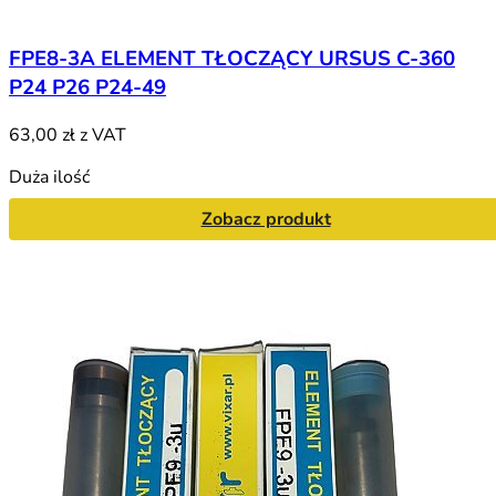
FPE8-3A ELEMENT TŁOCZĄCY URSUS C-360
P24 P26 P24-49
63,00 zł
z VAT
Duża ilość
Zobacz produkt