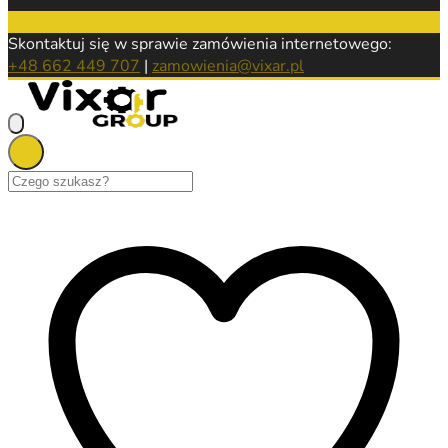
Skontaktuj się w sprawie zamówienia internetowego:
+48 662 449 707
|
zamowienia@vixar.pl