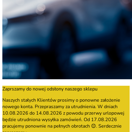
Zaprszamy do nowej odsłony naszego sklepu
Naszych stałych Klientów prosimy o ponowne założenie
nowego konta. Przepraszamy za utrudnienia. W dniach
10.08.2026 do 14.08.2026 z powodu przerwy urlopowej
będzie utrudniona wysyłka zamówień. Od 17.08.2026
pracujemy ponownie na pełnych obrotach 😊. Serdecznie