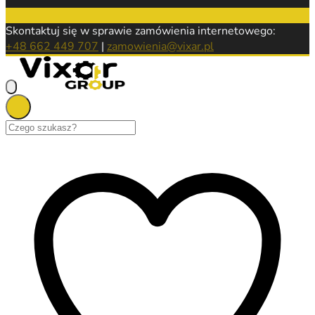
Skontaktuj się w sprawie zamówienia internetowego:
+48 662 449 707
|
zamowienia@vixar.pl