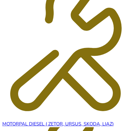
MOTORPAL DIESEL ( ZETOR, URSUS, SKODA, LIAZ)