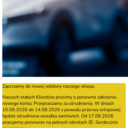
Zaprszamy do nowej odsłony naszego sklepu
Naszych stałych Klientów prosimy o ponowne założenie
nowego konta. Przepraszamy za utrudnienia. W dniach
10.08.2026 do 14.08.2026 z powodu przerwy urlopowej
będzie utrudniona wysyłka zamówień. Od 17.08.2026
pracujemy ponownie na pełnych obrotach 😊. Serdecznie