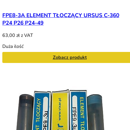
FPE8-3A ELEMENT TŁOCZĄCY URSUS C-360
P24 P26 P24-49
63,00 zł
z VAT
Duża ilość
Zobacz produkt