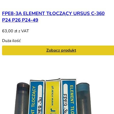
FPE8-3A ELEMENT TŁOCZĄCY URSUS C-360
P24 P26 P24-49
63,00 zł
z VAT
Duża ilość
Zobacz produkt