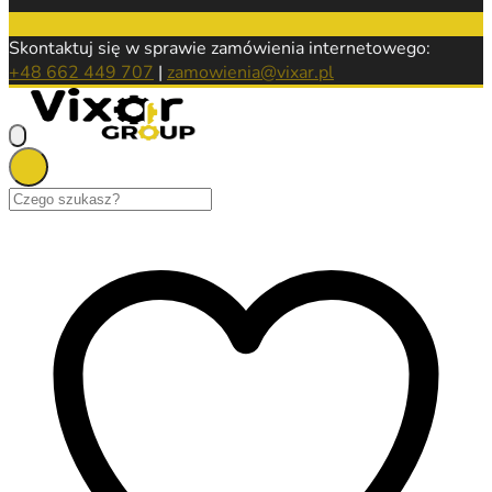
Skontaktuj się w sprawie zamówienia internetowego:
+48 662 449 707
|
zamowienia@vixar.pl