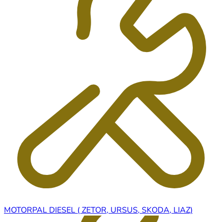
MOTORPAL DIESEL ( ZETOR, URSUS, SKODA, LIAZ)