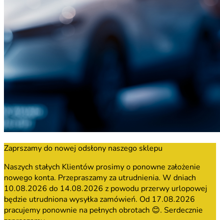
Zaprszamy do nowej odsłony naszego sklepu
Naszych stałych Klientów prosimy o ponowne założenie
nowego konta. Przepraszamy za utrudnienia. W dniach
10.08.2026 do 14.08.2026 z powodu przerwy urlopowej
będzie utrudniona wysyłka zamówień. Od 17.08.2026
pracujemy ponownie na pełnych obrotach 😊. Serdecznie