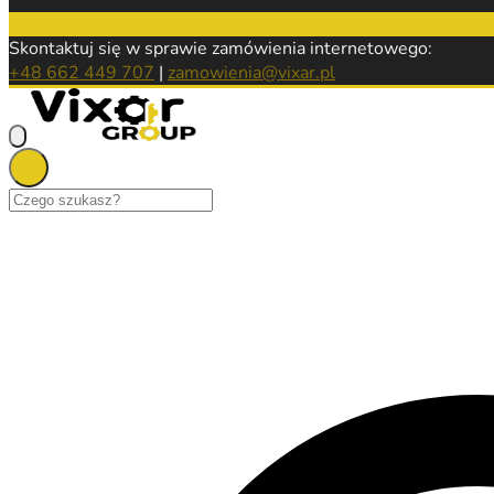
Skontaktuj się w sprawie zamówienia internetowego:
+48 662 449 707
|
zamowienia@vixar.pl