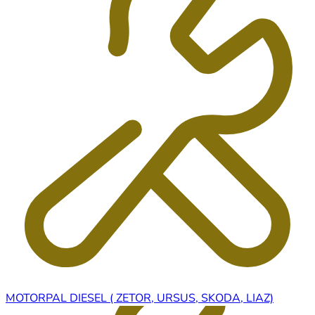
MOTORPAL DIESEL ( ZETOR, URSUS, SKODA, LIAZ)