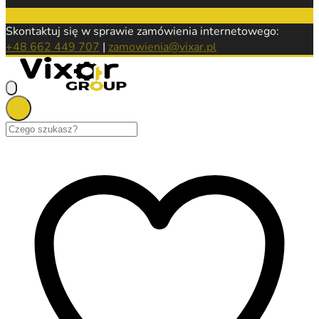
Skontaktuj się w sprawie zamówienia internetowego:
+48 662 449 707
|
zamowienia@vixar.pl