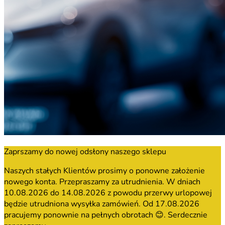
Zaprszamy do nowej odsłony naszego sklepu
Naszych stałych Klientów prosimy o ponowne założenie
nowego konta. Przepraszamy za utrudnienia. W dniach
10.08.2026 do 14.08.2026 z powodu przerwy urlopowej
będzie utrudniona wysyłka zamówień. Od 17.08.2026
pracujemy ponownie na pełnych obrotach 😊. Serdecznie