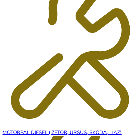
MOTORPAL DIESEL ( ZETOR, URSUS, SKODA, LIAZ)