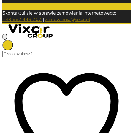
Skontaktuj się w sprawie zamówienia internetowego:
+48 662 449 707
|
zamowienia@vixar.pl