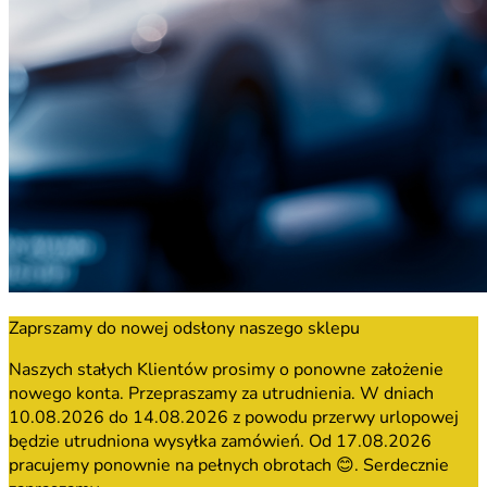
Zaprszamy do nowej odsłony naszego sklepu
Naszych stałych Klientów prosimy o ponowne założenie
nowego konta. Przepraszamy za utrudnienia. W dniach
10.08.2026 do 14.08.2026 z powodu przerwy urlopowej
będzie utrudniona wysyłka zamówień. Od 17.08.2026
pracujemy ponownie na pełnych obrotach 😊. Serdecznie