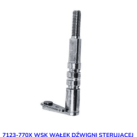
7123-770X WSK WAŁEK DŹWIGNI STERUJĄCEJ