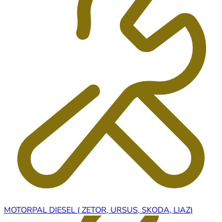
MOTORPAL DIESEL ( ZETOR, URSUS, SKODA, LIAZ)