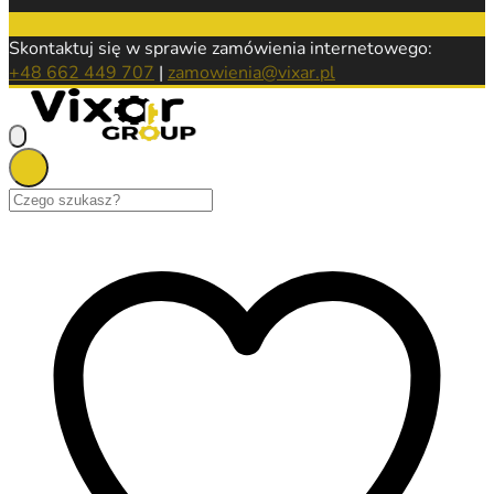
Skontaktuj się w sprawie zamówienia internetowego:
+48 662 449 707
|
zamowienia@vixar.pl