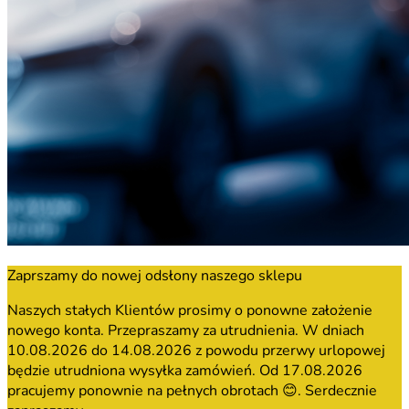
Zaprszamy do nowej odsłony naszego sklepu
Naszych stałych Klientów prosimy o ponowne założenie
nowego konta. Przepraszamy za utrudnienia. W dniach
10.08.2026 do 14.08.2026 z powodu przerwy urlopowej
będzie utrudniona wysyłka zamówień. Od 17.08.2026
pracujemy ponownie na pełnych obrotach 😊. Serdecznie