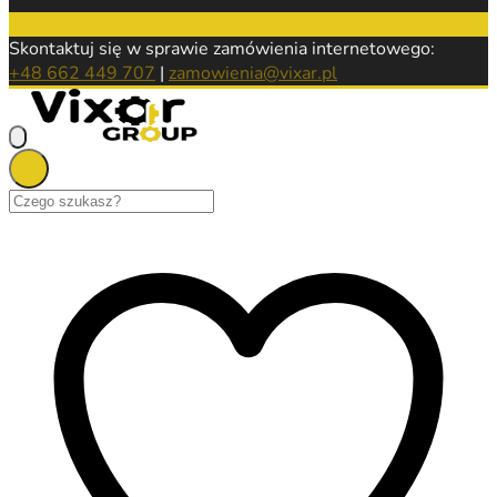
Skontaktuj się w sprawie zamówienia internetowego:
+48 662 449 707
|
zamowienia@vixar.pl