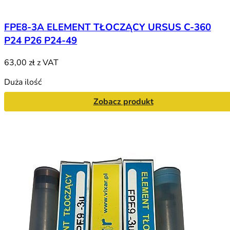
FPE8-3A ELEMENT TŁOCZĄCY URSUS C-360
P24 P26 P24-49
63,00 zł
z VAT
Duża ilość
Zobacz produkt