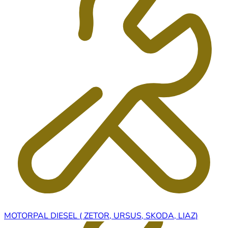
MOTORPAL DIESEL ( ZETOR, URSUS, SKODA, LIAZ)