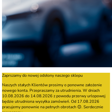
Zaprszamy do nowej odsłony naszego sklepu
Naszych stałych Klientów prosimy o ponowne założenie
nowego konta. Przepraszamy za utrudnienia. W dniach
10.08.2026 do 14.08.2026 z powodu przerwy urlopowej
będzie utrudniona wysyłka zamówień. Od 17.08.2026
pracujemy ponownie na pełnych obrotach 😊. Serdecznie