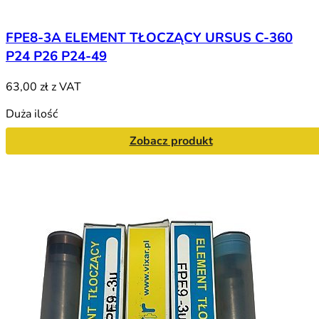
FPE8-3A ELEMENT TŁOCZĄCY URSUS C-360
P24 P26 P24-49
63,00 zł
z VAT
Duża ilość
Zobacz produkt