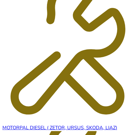
MOTORPAL DIESEL ( ZETOR, URSUS, SKODA, LIAZ)