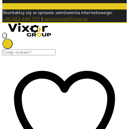
Skontaktuj się w sprawie zamówienia internetowego:
+48 662 449 707
|
zamowienia@vixar.pl