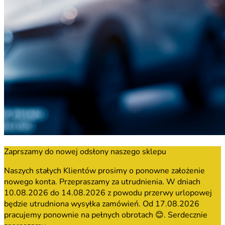
Zaprszamy do nowej odsłony naszego sklepu
Naszych stałych Klientów prosimy o ponowne założenie
nowego konta. Przepraszamy za utrudnienia. W dniach
10.08.2026 do 14.08.2026 z powodu przerwy urlopowej
będzie utrudniona wysyłka zamówień. Od 17.08.2026
pracujemy ponownie na pełnych obrotach 😊. Serdecznie