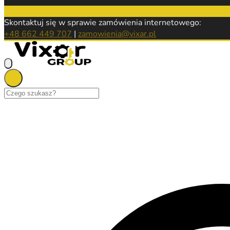
Skontaktuj się w sprawie zamówienia internetowego:
+48 662 449 707
|
zamowienia@vixar.pl