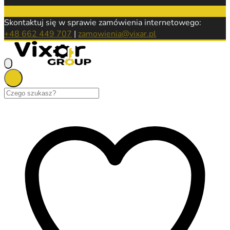
Skontaktuj się w sprawie zamówienia internetowego:
+48 662 449 707
|
zamowienia@vixar.pl