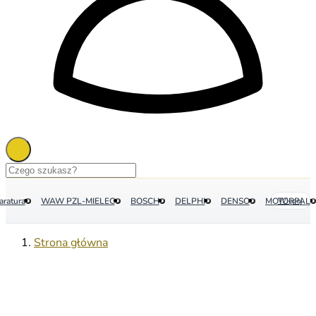
aratura
WAW PZL-MIELEC
BOSCH
DELPHI
DENSO
MOTORPAL
Więcej
Strona główna