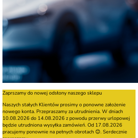
Zaprszamy do nowej odsłony naszego sklepu
Naszych stałych Klientów prosimy o ponowne założenie
nowego konta. Przepraszamy za utrudnienia. W dniach
10.08.2026 do 14.08.2026 z powodu przerwy urlopowej
będzie utrudniona wysyłka zamówień. Od 17.08.2026
pracujemy ponownie na pełnych obrotach 😊. Serdecznie