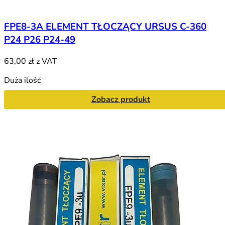
FPE8-3A ELEMENT TŁOCZĄCY URSUS C-360
P24 P26 P24-49
63,00 zł
z VAT
Duża ilość
Zobacz produkt