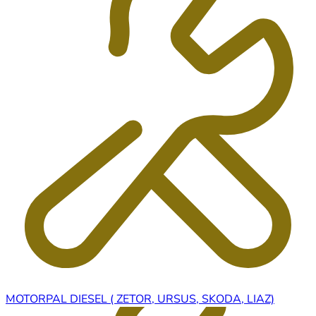
MOTORPAL DIESEL ( ZETOR, URSUS, SKODA, LIAZ)