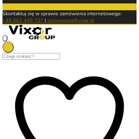
Skontaktuj się w sprawie zamówienia internetowego:
+48 662 449 707
|
zamowienia@vixar.pl