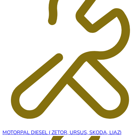
MOTORPAL DIESEL ( ZETOR, URSUS, SKODA, LIAZ)