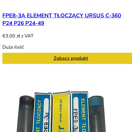
FPE8-3A ELEMENT TŁOCZĄCY URSUS C-360
P24 P26 P24-49
63,00 zł
z VAT
Duża ilość
Zobacz produkt