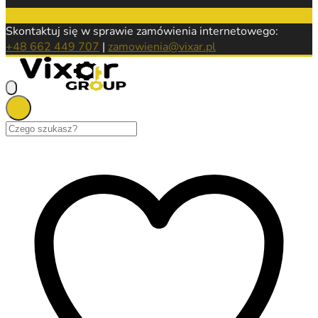
Skontaktuj się w sprawie zamówienia internetowego:
+48 662 449 707
|
zamowienia@vixar.pl