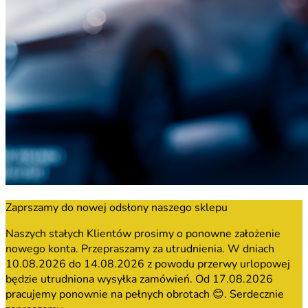
Zaprszamy do nowej odsłony naszego sklepu
Naszych stałych Klientów prosimy o ponowne założenie
nowego konta. Przepraszamy za utrudnienia. W dniach
10.08.2026 do 14.08.2026 z powodu przerwy urlopowej
będzie utrudniona wysyłka zamówień. Od 17.08.2026
pracujemy ponownie na pełnych obrotach 😊. Serdecznie