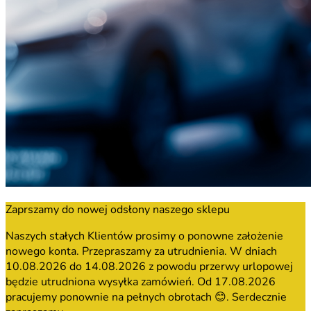
Zaprszamy do nowej odsłony naszego sklepu
Naszych stałych Klientów prosimy o ponowne założenie
nowego konta. Przepraszamy za utrudnienia. W dniach
10.08.2026 do 14.08.2026 z powodu przerwy urlopowej
będzie utrudniona wysyłka zamówień. Od 17.08.2026
pracujemy ponownie na pełnych obrotach 😊. Serdecznie