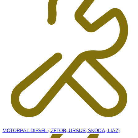
MOTORPAL DIESEL ( ZETOR, URSUS, SKODA, LIAZ)