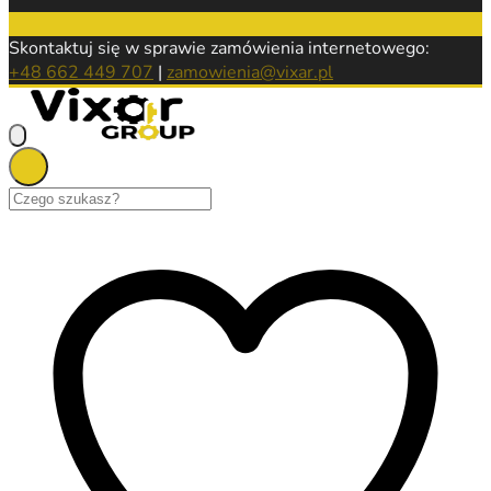
Skontaktuj się w sprawie zamówienia internetowego:
+48 662 449 707
|
zamowienia@vixar.pl