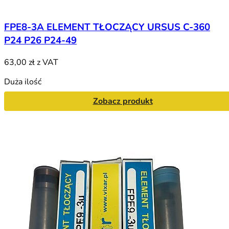
FPE8-3A ELEMENT TŁOCZĄCY URSUS C-360
P24 P26 P24-49
63,00 zł
z VAT
Duża ilość
Zobacz produkt