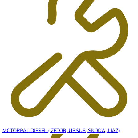
MOTORPAL DIESEL ( ZETOR, URSUS, SKODA, LIAZ)