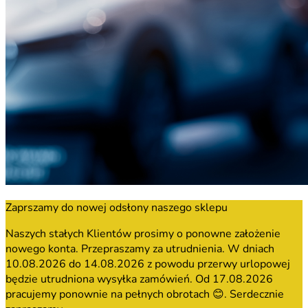
Zaprszamy do nowej odsłony naszego sklepu
Naszych stałych Klientów prosimy o ponowne założenie
nowego konta. Przepraszamy za utrudnienia. W dniach
10.08.2026 do 14.08.2026 z powodu przerwy urlopowej
będzie utrudniona wysyłka zamówień. Od 17.08.2026
pracujemy ponownie na pełnych obrotach 😊. Serdecznie