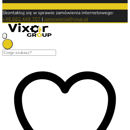
Skontaktuj się w sprawie zamówienia internetowego:
+48 662 449 707
|
zamowienia@vixar.pl