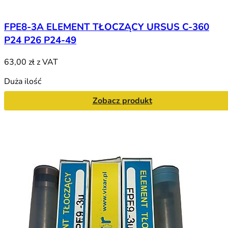
FPE8-3A ELEMENT TŁOCZĄCY URSUS C-360
P24 P26 P24-49
63,00 zł
z VAT
Duża ilość
Zobacz produkt