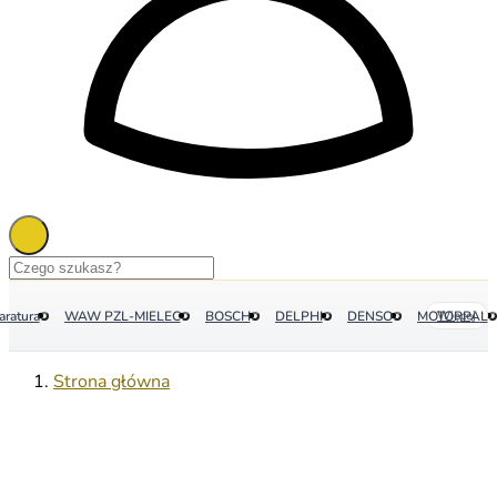
aratura
WAW PZL-MIELEC
BOSCH
DELPHI
DENSO
MOTORPAL
Więcej
Strona główna