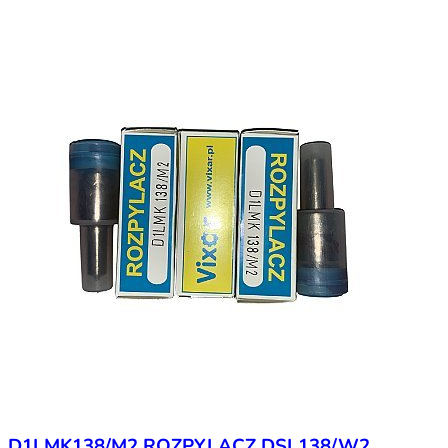
D1LMK138/M2 ROZPYLACZ DSL138/W2