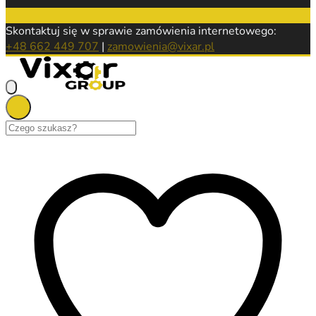
Skontaktuj się w sprawie zamówienia internetowego:
+48 662 449 707
|
zamowienia@vixar.pl