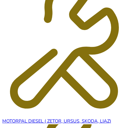
MOTORPAL DIESEL ( ZETOR, URSUS, SKODA, LIAZ)