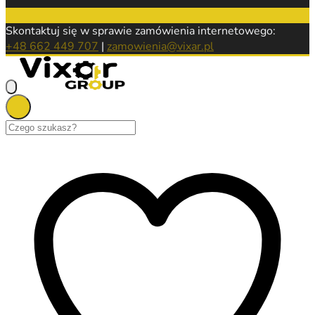
Skontaktuj się w sprawie zamówienia internetowego:
+48 662 449 707
|
zamowienia@vixar.pl