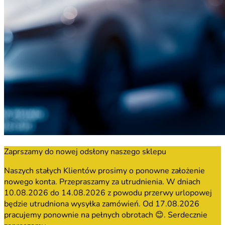
Zaprszamy do nowej odsłony naszego sklepu
Naszych stałych Klientów prosimy o ponowne założenie
nowego konta. Przepraszamy za utrudnienia. W dniach
10.08.2026 do 14.08.2026 z powodu przerwy urlopowej
będzie utrudniona wysyłka zamówień. Od 17.08.2026
pracujemy ponownie na pełnych obrotach 😊. Serdecznie