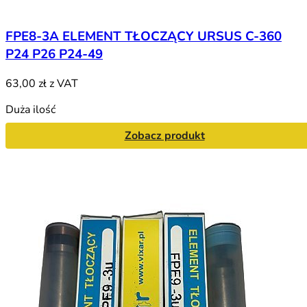
FPE8-3A ELEMENT TŁOCZĄCY URSUS C-360
P24 P26 P24-49
63,00 zł
z VAT
Duża ilość
Zobacz produkt