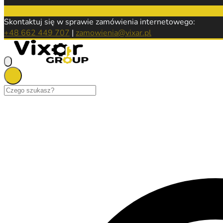
Skontaktuj się w sprawie zamówienia internetowego:
+48 662 449 707
|
zamowienia@vixar.pl